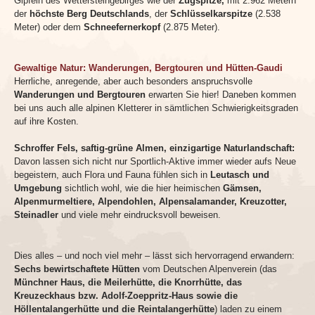
Gipfeln des Wettersteingebirges wie der
Zugspitze,
mit 2.962 Metern
der
höchste Berg Deutschlands
, der
Schlüsselkarspitze
(2.538
Meter) oder dem
Schneefernerkopf
(2.875 Meter).
Gewaltige Natur: Wanderungen, Bergtouren und Hütten-Gaudi
Herrliche, anregende, aber auch besonders anspruchsvolle
Wanderungen und Bergtouren
erwarten Sie hier! Daneben kommen
bei uns auch alle alpinen Kletterer in sämtlichen Schwierigkeitsgraden
auf ihre Kosten.
Schroffer Fels, saftig-grüne Almen, einzigartige Naturlandschaft:
Davon lassen sich nicht nur Sportlich-Aktive immer wieder aufs Neue
begeistern, auch Flora und Fauna fühlen sich in
Leutasch und
Umgebung
sichtlich wohl, wie die hier heimischen
Gämsen,
Alpenmurmeltiere, Alpendohlen, Alpensalamander, Kreuzotter,
Steinadler
und viele mehr eindrucksvoll beweisen.
Dies alles – und noch viel mehr – lässt sich hervorragend erwandern:
Sechs bewirtschaftete Hütten
vom Deutschen Alpenverein (das
Münchner Haus, die Meilerhütte, die Knorrhütte, das
Kreuzeckhaus bzw. Adolf-Zoeppritz-Haus sowie die
Höllentalangerhütte und die Reintalangerhütte
) laden zu einem