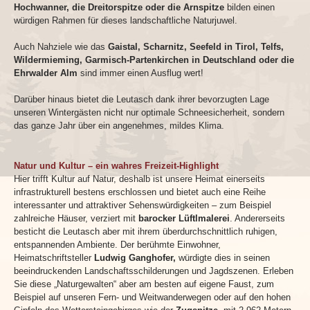
Hochwanner, die Dreitorspitze oder die Arnspitze
bilden einen
würdigen Rahmen für dieses landschaftliche Naturjuwel.
Auch Nahziele wie das
Gaistal, Scharnitz, Seefeld in Tirol, Telfs,
Wildermieming, Garmisch-Partenkirchen in Deutschland oder die
Ehrwalder Alm
sind immer einen Ausflug wert!
Darüber hinaus bietet die Leutasch dank ihrer bevorzugten Lage
unseren Wintergästen nicht nur optimale Schneesicherheit, sondern
das ganze Jahr über ein angenehmes, mildes Klima.
Natur und Kultur – ein wahres Freizeit-Highlight
Hier trifft Kultur auf Natur, deshalb ist unsere Heimat einerseits
infrastrukturell bestens erschlossen und bietet auch eine Reihe
interessanter und attraktiver Sehenswürdigkeiten – zum Beispiel
zahlreiche Häuser, verziert mit
barocker Lüftlmalerei
. Andererseits
besticht die Leutasch aber mit ihrem überdurchschnittlich ruhigen,
entspannenden Ambiente. Der berühmte Einwohner,
Heimatschriftsteller
Ludwig Ganghofer,
würdigte dies in seinen
beeindruckenden Landschaftsschilderungen und Jagdszenen. Erleben
Sie diese „Naturgewalten“ aber am besten auf eigene Faust, zum
Beispiel auf unseren Fern- und Weitwanderwegen oder auf den hohen